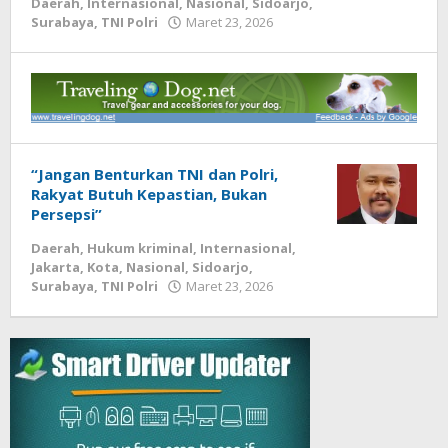
Daerah
,
Internasional
,
Nasional
,
Sidoarjo
,
Surabaya
,
TNI Polri
Maret 23, 2026
oleh
“Jangan Benturkan TNI dan Polri,
Rakyat Butuh Kepastian, Bukan
Persepsi”
Daerah
,
Hukum kriminal
,
Internasional
,
Jakarta
,
Kota
,
Nasional
,
Sidoarjo
,
Surabaya
,
TNI Polri
Maret 23, 2026
oleh