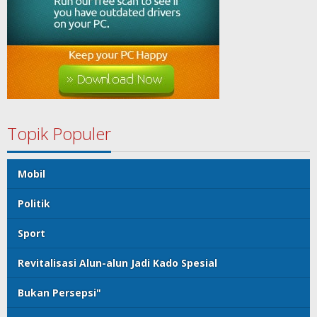
Topik Populer
Mobil
Politik
Sport
Revitalisasi Alun-alun Jadi Kado Spesial
Bukan Persepsi"