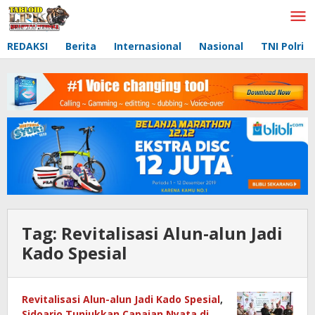
Lewati
ke
konten
REDAKSI
Berita
Internasional
Nasional
TNI Polri
Tag:
Revitalisasi Alun-alun Jadi
Kado Spesial
Revitalisasi Alun-alun Jadi Kado Spesial
,
Sidoarjo Tunjukkan Capaian Nyata di