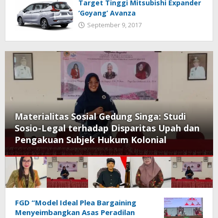
Target Tinggi Mitsubishi Expander
‘Goyang’ Avanza
September 9, 2017
Materialitas Sosial Gedung Singa: Studi
Sosio-Legal terhadap Disparitas Upah dan
Pengakuan Subjek Hukum Kolonial
tabloidlpk.com
FGD “Model Ideal Plea Bargaining
Menyeimbangkan Asas Peradilan