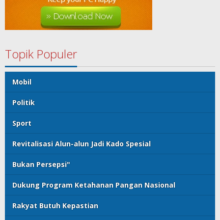
Topik Populer
Mobil
Politik
Sport
Revitalisasi Alun-alun Jadi Kado Spesial
Bukan Persepsi"
Dukung Program Ketahanan Pangan Nasional
Rakyat Butuh Kepastian