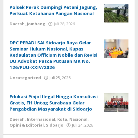
Polsek Perak Dampingi Petani Jagung,
Perkuat Ketahanan Pangan Nasional
Daerah
,
Jombang
Juli 28, 2026
oleh
REDAKSI
​DPC PERADI SAI Sidoarjo Raya Gelar
Seminar Hukum Nasional, Kupas
Kedaulatan Officium Nobile dan Revisi
UU Advokat Pasca Putusan MK No.
126/PUU-XXIV/2026
Uncategorized
Juli 25, 2026
oleh
REDAKSI
Edukasi Pinjol Ilegal Hingga Konsultasi
Gratis, FH Untag Surabaya Gelar
Pengabdian Masyarakat di Sidoarjo
Daerah
,
Internasional
,
Kota
,
Nasional
,
Opini & Editorial
,
Sidoarjo
Juli 24, 2026
oleh
REDAKSI