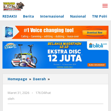
Lewati
ke
konten
REDAKSI
Berita
Internasional
Nasional
TNI Polri
Homepage
»
Daerah
»
Tidak
ada
judul
Maret 31, 2026
oleh
-
176 Dilihat
oleh