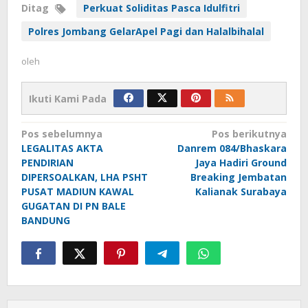
Ditag
Perkuat Soliditas Pasca Idulfitri
Polres Jombang GelarApel Pagi dan Halalbihalal
oleh
Ikuti Kami Pada
Navigasi
Pos sebelumnya
Pos berikutnya
​LEGALITAS AKTA
Danrem 084/Bhaskara
pos
PENDIRIAN
Jaya Hadiri Ground
DIPERSOALKAN, LHA PSHT
Breaking Jembatan
PUSAT MADIUN KAWAL
Kalianak Surabaya
GUGATAN DI PN BALE
BANDUNG