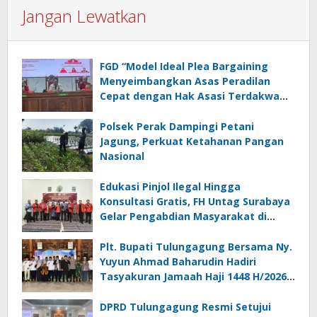
Jangan Lewatkan
FGD “Model Ideal Plea Bargaining
Menyeimbangkan Asas Peradilan
Cepat dengan Hak Asasi Terdakwa
dan Perlindungan Korban”
Polsek Perak Dampingi Petani
Jagung, Perkuat Ketahanan Pangan
Nasional
Edukasi Pinjol Ilegal Hingga
Konsultasi Gratis, FH Untag Surabaya
Gelar Pengabdian Masyarakat di
Sidoarjo
Plt. Bupati Tulungagung Bersama Ny.
Yuyun Ahmad Baharudin Hadiri
Tasyakuran Jamaah Haji 1448 H/2026
M
DPRD Tulungagung Resmi Setujui