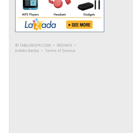
© TABLOIDLPK.COM
REDAKSI
Indeks Berita
Terms of Service