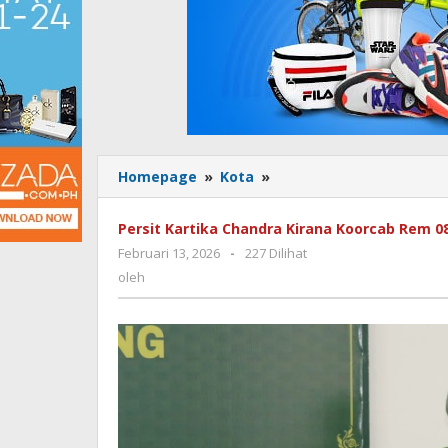
Homepage
»
Kota
»
Tidak
ada
judul
Persit Kartika Chandra Kirana Koorcab Rem 0
Februari 13, 2026
oleh
-
227 Dilihat
oleh