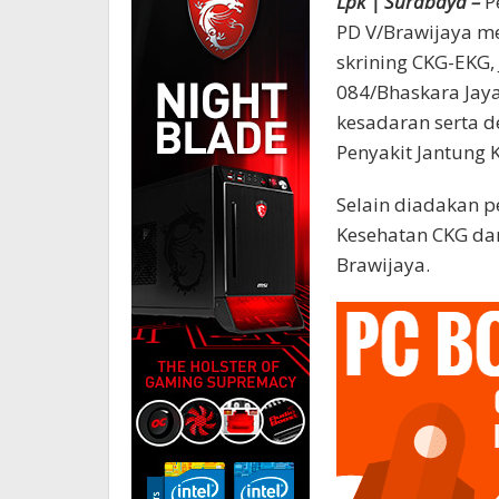
Lpk | Surabaya –
P
PD V/Brawijaya m
skrining CKG-EKG, 
084/Bhaskara Jaya
kesadaran serta d
Penyakit Jantung K
Selain diadakan 
Kesehatan CKG dan
Brawijaya.