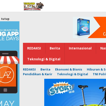
Lewati
ke
konten
tutup
REDAKSI
Berita
Internasional
Nas
Teknologi & Digital
REDAKSI
Berita
Ekonomi & Bisnis
Hiburan & S
Pendidikan & Karir
Teknologi & Digital
TNI Polr