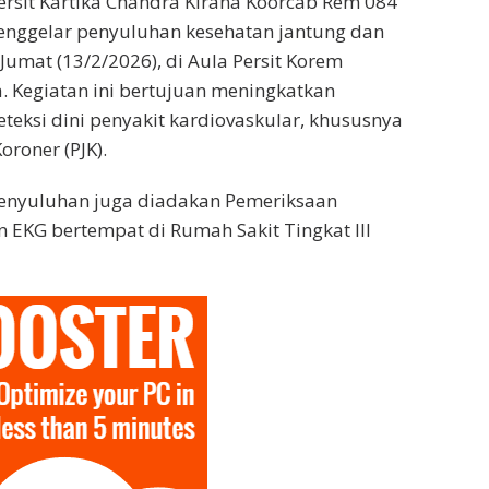
ersit Kartika Chandra Kirana Koorcab Rem 084
enggelar penyuluhan kesehatan jantung dan
Jumat (13/2/2026), di Aula Persit Korem
. Kegiatan ini bertujuan meningkatkan
eteksi dini penyakit kardiovaskular, khususnya
oroner (PJK).
penyuluhan juga diadakan Pemeriksaan
 EKG bertempat di Rumah Sakit Tingkat III