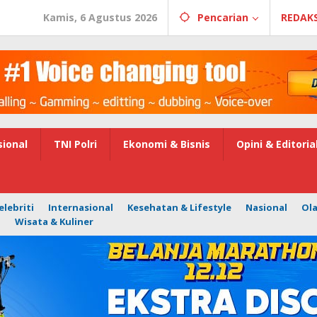
Kamis, 6 Agustus 2026
Pencarian
REDAKS
ional
TNI Polri
Ekonomi & Bisnis
Opini & Editoria
elebriti
Internasional
Kesehatan & Lifestyle
Nasional
Ol
i
Wisata & Kuliner