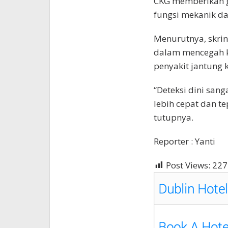
CKG memberikan g
fungsi mekanik d
Menurutnya, skrin
dalam mencegah ko
penyakit jantung 
“Deteksi dini san
lebih cepat dan te
tutupnya.
Reporter : Yanti
Post Views:
227