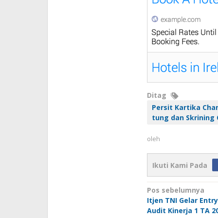
Ditag
Persit Kartika Cha
tung dan Skrining 
oleh
Ikuti Kami Pada
Navigasi
Pos sebelumnya
Itjen TNI Gelar Entr
pos
Audit Kinerja 1 TA 2