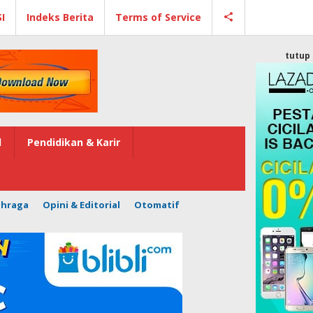
I
Indeks Berita
Terms of Service
tutup
l
Pendidikan & Karir
ahraga
Opini & Editorial
Otomatif