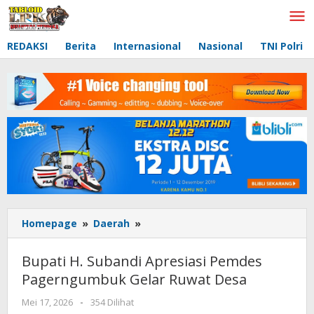
Lewati
ke
konten
REDAKSI
Berita
Internasional
Nasional
TNI Polri
Homepage
»
Daerah
»
Bupati
H.
Subandi
Bupati H. Subandi Apresiasi Pemdes
Apresiasi
Pagerngumbuk Gelar Ruwat Desa
Pemdes
Pagerngumbuk
Mei 17, 2026
oleh
-
354 Dilihat
Gelar