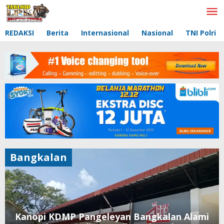
Lewati
ke
konten
REDAKSI
Berita
Internasional
Nasional
TNI Polri
Bangkalan
Kanopi KDMP Pangeleyan Bangkalan Alami