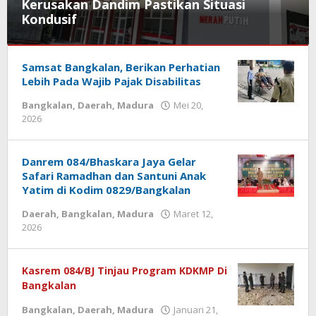
Kerusakan Dandim Pastikan Situasi
Kondusif
Bangkalan
,
Samsat Bangkalan, Berikan Perhatian
Daerah
Lebih Pada Wajib Pajak Disabilitas
Mei
Bangkalan
,
Daerah
,
Madura
Mei 20,
26,
2026
oleh
2026
oleh
REDAKSI
Danrem 084/Bhaskara Jaya Gelar
Safari Ramadhan dan Santuni Anak
Yatim di Kodim 0829/Bangkalan
Daerah
,
Bangkalan
,
Madura
Maret 12,
2026
oleh
Kasrem 084/BJ Tinjau Program KDKMP Di
Bangkalan
Bangkalan
,
Daerah
,
Madura
Januari 21,