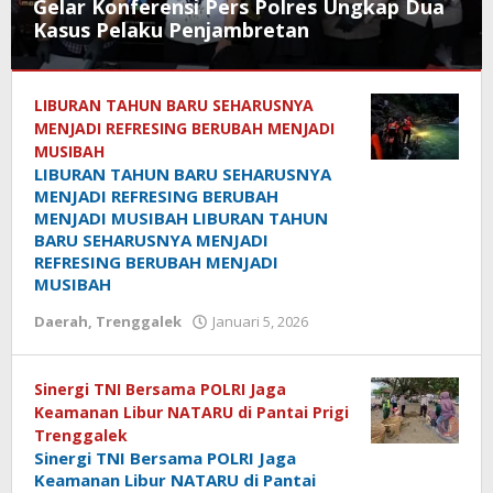
Gelar Konferensi Pers Polres Ungkap Dua
Kasus Pelaku Penjambretan
Daerah
,
Trenggalek
LIBURAN TAHUN BARU SEHARUSNYA
,
Tulungagung
MENJADI REFRESING BERUBAH MENJADI
MUSIBAH
Januari
LIBURAN TAHUN BARU SEHARUSNYA
30,
MENJADI REFRESING BERUBAH
2026
MENJADI MUSIBAH LIBURAN TAHUN
oleh
BARU SEHARUSNYA MENJADI
REFRESING BERUBAH MENJADI
MUSIBAH
Daerah
,
Trenggalek
Januari 5, 2026
oleh
Sinergi TNI Bersama POLRI Jaga
Keamanan Libur NATARU di Pantai Prigi
Trenggalek
Sinergi TNI Bersama POLRI Jaga
Keamanan Libur NATARU di Pantai