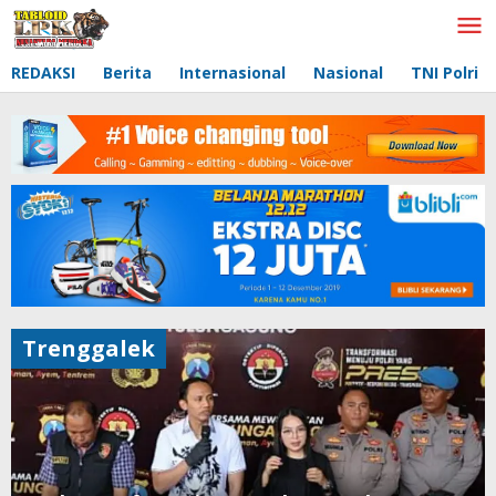
Lewati
ke
konten
REDAKSI
Berita
Internasional
Nasional
TNI Polri
Trenggalek