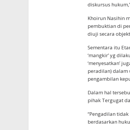
diskursus hukum,”
Khoirun Nasihin 
pembuktian di pe
diuji secara objek
Sementara itu Eta
‘mangkir’ yg dilak
‘menyesatkan’ ju
peradilan) dalam
pengambilan kep
Dalam hal tersebu
pihak Tergugat da
“Pengadilan tidak
berdasarkan hukum