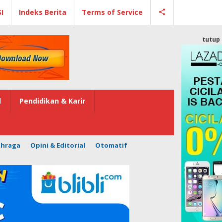
I
Indeks Berita
Terms of Service
tutup
l
Pendidikan & Karir
ahraga
Opini & Editorial
Otomatif