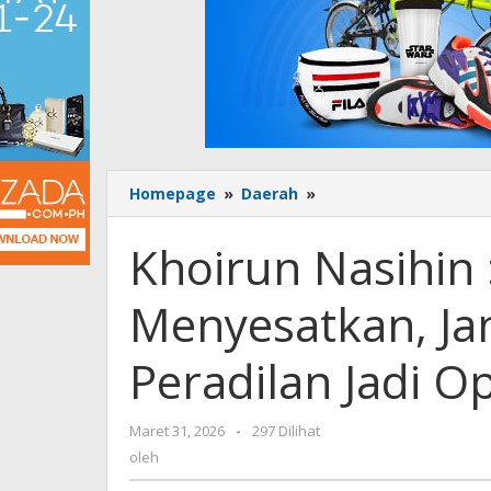
Homepage
»
Daerah
»
Khoirun
Nasihin
:
Khoirun Nasihin :
Narasi
‘Mangkir’
Menyesatkan, Ja
Menyesatkan,
Jangan
Reduksi
Peradilan Jadi O
Proses
Peradilan
Jadi
Maret 31, 2026
oleh
-
297 Dilihat
Opini
oleh
Murahan