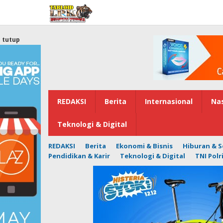
Lewati
ke
konten
tutup
REDAKSI
Berita
Internasional
Nas
Teknologi & Digital
REDAKSI
Berita
Ekonomi & Bisnis
Hiburan & S
Pendidikan & Karir
Teknologi & Digital
TNI Polr