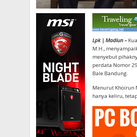
Lpk | Madiun –
Kua
M.H., menyampaika
menyebut pihakny
perdata Nomor 29
Bale Bandung.
Menurut Khoirun N
hanya keliru, tet