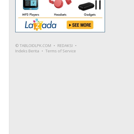
© TABLOIDLPK.COM
REDAKSI
Indeks Berita
Terms of Service