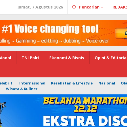
Jumat, 7 Agustus 2026
Pencarian
REDAKS
ional
TNI Polri
Ekonomi & Bisnis
Opini & Editoria
elebriti
Internasional
Kesehatan & Lifestyle
Nasional
Ol
i
Wisata & Kuliner