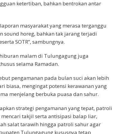
guan ketertiban, bahkan bentrokan antar
a laporan masyarakat yang merasa terganggu
 sound horeg, bahkan tak jarang terjadi
peserta SOTR”, sambungnya.
t hiburan malam di Tulungagung juga
khusus selama Ramadan.
but pengamanan pada bulan suci akan lebih
ari biasa, mengingat potensi kerawanan yang
utama menjelang berbuka puasa dan sahur.
pkan strategi pengamanan yang tepat, patroli
encari takjil serta antisipasi balap liar,
 salat tarawih hingga patroli sahur agar
Kabupaten Tulungagung kususnya tetap