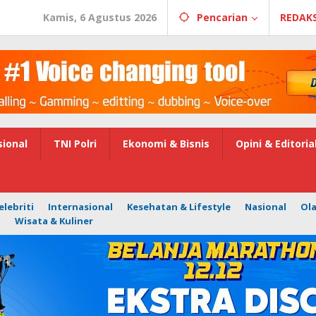
Kamis, 6 Agustus 2026
Pencarian
REDAKS
ional
TNI Polri
Ekonomi & Bisnis
Opini & Editoria
elebriti
Internasional
Kesehatan & Lifestyle
Nasional
Ol
i
Wisata & Kuliner