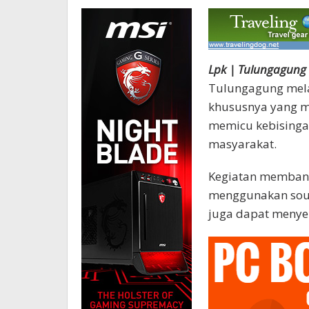
Lpk | Tulungagung 
Tulungagung melar
khususnya yang m
memicu kebisingan
masyarakat.
Kegiatan membang
menggunakan soun
juga dapat menye