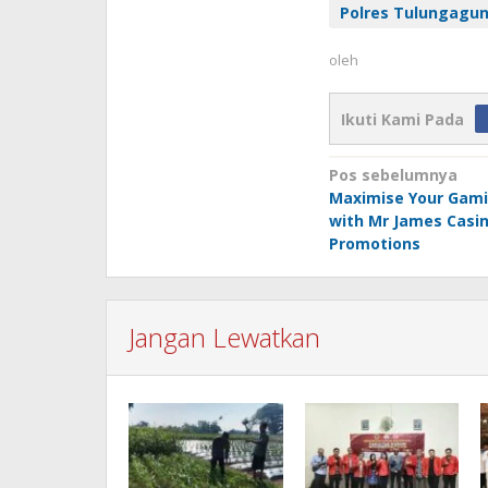
Polres Tulungagu
oleh
Ikuti Kami Pada
Navigasi
Pos sebelumnya
Maximise Your Gami
pos
with Mr James Casi
Promotions
Jangan Lewatkan