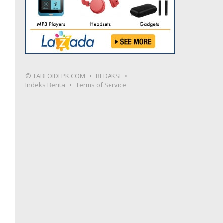
© TABLOIDLPK.COM
REDAKSI
Indeks Berita
Terms of Service