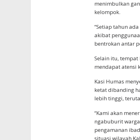
menimbulkan gang
kelompok.
“Setiap tahun ad
akibat penggunaan
bentrokan antar 
Selain itu, tempa
mendapat atensi 
Kasi Humas menye
ketat dibanding h
lebih tinggi, ter
“Kami akan menera
ngabuburit warga m
pengamanan ibadah
situasi wilayah 