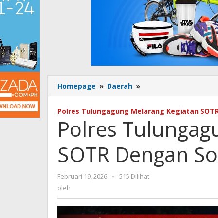
Homepage
»
Daerah
»
Polres
Tulungagung
Melarang
Polres Tulungagung Melarang Kegiatan SOT
Kegiatan
Polres Tulungag
SOTR
Dengan
SOTR Dengan So
Sound
Horeg
Februari 19, 2026
oleh
-
515 Dilihat
oleh