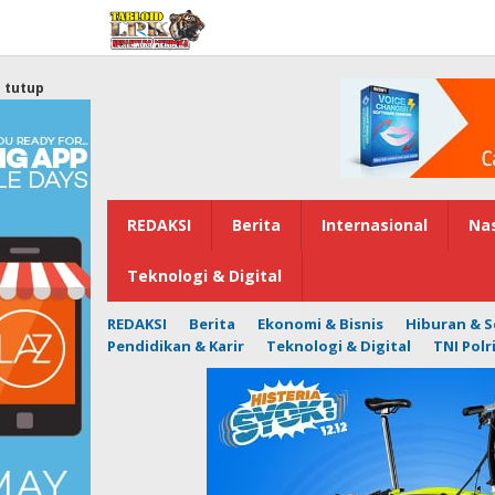
Lewati
ke
konten
tutup
REDAKSI
Berita
Internasional
Nas
Teknologi & Digital
REDAKSI
Berita
Ekonomi & Bisnis
Hiburan & S
Pendidikan & Karir
Teknologi & Digital
TNI Polr