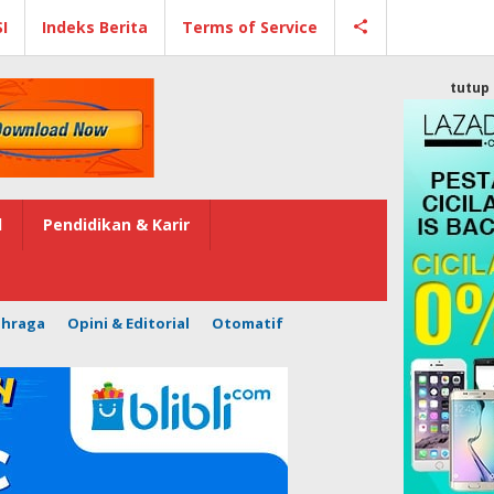
I
Indeks Berita
Terms of Service
tutup
l
Pendidikan & Karir
ahraga
Opini & Editorial
Otomatif