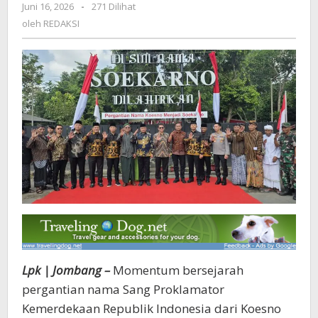
Juni 16, 2026
oleh
-
271 Dilihat
Soekarno,
REDAKSI
oleh
REDAKSI
Gaungkan
Kembali
Jati
Diri
Bangsa
Lpk | Jombang –
Momentum bersejarah
pergantian nama Sang Proklamator
Kemerdekaan Republik Indonesia dari Koesno