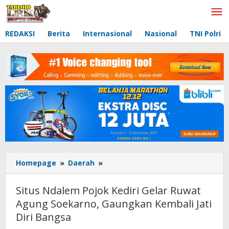
Lewati
ke
konten
REDAKSI
Berita
Internasional
Nasional
TNI Polri
Homepage
»
Daerah
»
Situs
Ndalem
Pojok
Situs Ndalem Pojok Kediri Gelar Ruwat
Kediri
Agung Soekarno, Gaungkan Kembali Jati
Gelar
Diri Bangsa
Ruwat
Agung