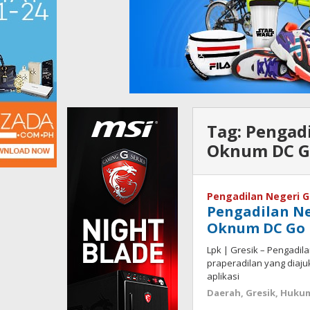
Tag:
Pengadi
Oknum DC G
Pengadilan Negeri G
Pengadilan Ne
Oknum DC Go 
Lpk | Gresik – Pengadil
praperadilan yang diaju
aplikasi
Daerah
,
Gresik
,
Hukum