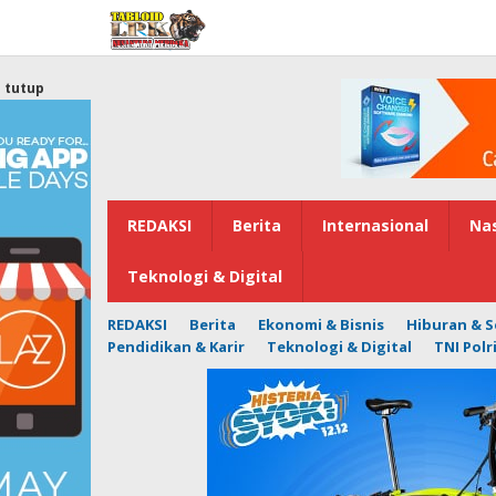
Lewati
ke
konten
tutup
REDAKSI
Berita
Internasional
Nas
Teknologi & Digital
REDAKSI
Berita
Ekonomi & Bisnis
Hiburan & S
Pendidikan & Karir
Teknologi & Digital
TNI Polr