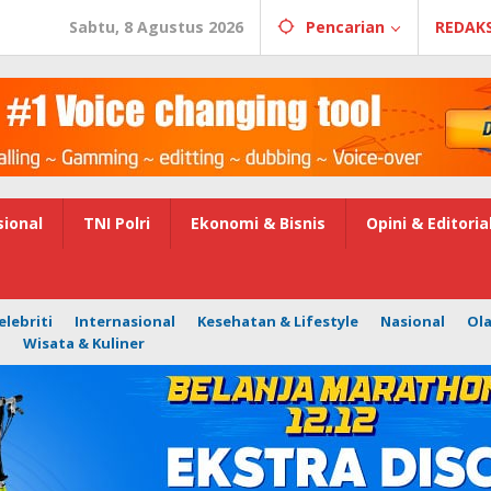
Sabtu, 8 Agustus 2026
Pencarian
REDAKS
ional
TNI Polri
Ekonomi & Bisnis
Opini & Editoria
elebriti
Internasional
Kesehatan & Lifestyle
Nasional
Ol
i
Wisata & Kuliner