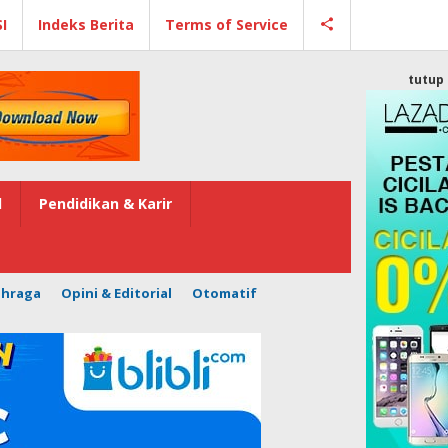
I
Indeks Berita
Terms of Service
tutup
l
Pendidikan & Karir
ahraga
Opini & Editorial
Otomatif