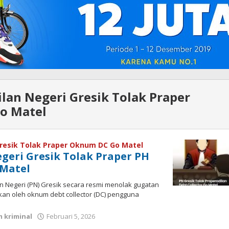
lan Negeri Gresik Tolak Praper
o Matel
resik Tolak Praper Oknum DC Go Matel
geri Gresik Tolak Praper PH
Matel
an Negeri (PN) Gresik secara resmi menolak gugatan
kan oleh oknum debt collector (DC) pengguna
 kriminal
Februari 5, 2026
oleh