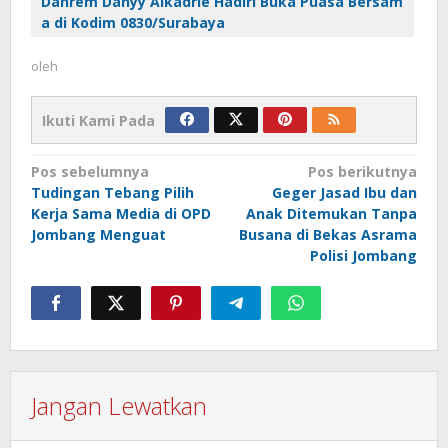
Danrem Danyy Alkadrie Hadiri Buka Puasa Bersam
a di Kodim 0830/Surabaya
oleh
Ikuti Kami Pada
Navigasi
Pos sebelumnya
Pos berikutnya
Tudingan Tebang Pilih
Geger Jasad Ibu dan
pos
Kerja Sama Media di OPD
Anak Ditemukan Tanpa
Jombang Menguat
Busana di Bekas Asrama
Polisi Jombang
Jangan Lewatkan