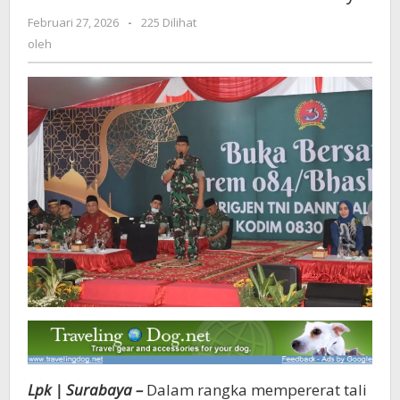
di
Februari 27, 2026
oleh
-
225 Dilihat
Kodim
oleh
0830/Surabaya
Lpk | Surabaya –
Dalam rangka mempererat tali