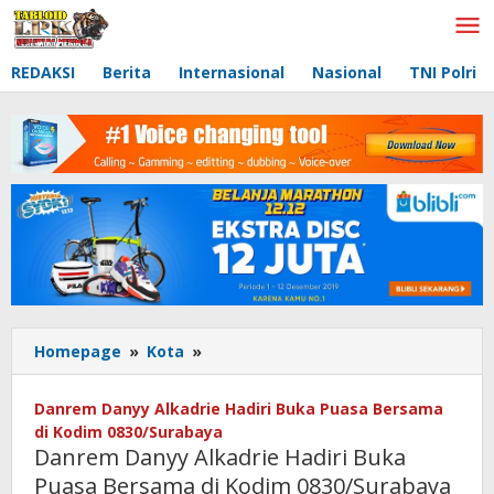
Lewati
ke
konten
REDAKSI
Berita
Internasional
Nasional
TNI Polri
Homepage
»
Kota
»
Danrem
Danyy
Alkadrie
Danrem Danyy Alkadrie Hadiri Buka Puasa Bersama
Hadiri
di Kodim 0830/Surabaya
Buka
Danrem Danyy Alkadrie Hadiri Buka
Puasa
Puasa Bersama di Kodim 0830/Surabaya
Bersama