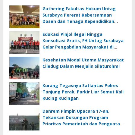
Gathering Fakultas Hukum Untag
Surabaya Pererat Kebersamaan
Dosen dan Tenaga Kependidikan
Melalui Bali Overland Trip 2026
Edukasi Pinjol Ilegal Hingga
Konsultasi Gratis, FH Untag Surabaya
Gelar Pengabdian Masyarakat di
Sidoarjo
Kesehatan Modal Utama Masyarakat
Ciledug Dalam Menjalin Silaturohmi
Kurang Tegasnya Satlantas Polres
Tanjung Perak, Parkir Liar Semut Kali
Kucing Kucingan
Danrem Pimpin Upacara 17-an,
Tekankan Dukungan Program
Prioritas Pemerintah dan Penguatan
Publikasi Satuan