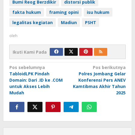
Bumi Reog Berzdikir
distorsi publik
fakta hukum
framing opini
isu hukum
legalitas kegiatan
Madiun
PSHT
oleh
Ikuti Kami Pada
Navigasi
Pos sebelumnya
Pos berikutnya
TabloidLPK Pindah
Polres Jombang Gelar
pos
Domain: Dari .ID ke .COM
Konferensi Pers ANEV
untuk Akses Lebih
Kamtibmas Akhir Tahun
Mudah
2025