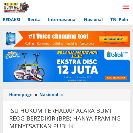
Lewati
ke
konten
REDAKSI
Berita
Internasional
Nasional
TNI Polri
Homepage
»
Nasional
»
ISU
HUKUM
TERHADAP
ISU HUKUM TERHADAP ACARA BUMI
ACARA
REOG BERZDIKIR (BRB) HANYA FRAMING
BUMI
MENYESATKAN PUBLIK
REOG
BERZDIKIR