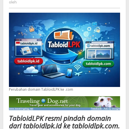
oleh
untuk
Akses
Lebih
Mudah
Perubahan domain TabloidLPK ke .com
TabloidLPK resmi pindah domain
dari tabloidlpk.id ke tabloidlpk.com.