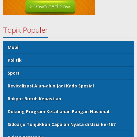
Topik Populer
Mobil
Politik
Sport
Revitalisasi Alun-alun Jadi Kado Spesial
Rakyat Butuh Kepastian
Dukung Program Ketahanan Pangan Nasional
Sidoarjo Tunjukkan Capaian Nyata di Usia ke-167