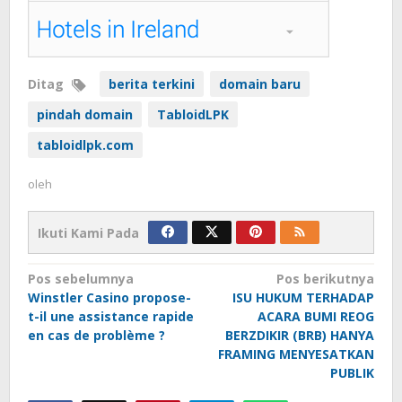
Ditag
berita terkini
domain baru
pindah domain
TabloidLPK
tabloidlpk.com
oleh
Ikuti Kami Pada
Navigasi
Pos sebelumnya
Pos berikutnya
Winstler Casino propose-
ISU HUKUM TERHADAP
pos
t-il une assistance rapide
ACARA BUMI REOG
en cas de problème ?
BERZDIKIR (BRB) HANYA
FRAMING MENYESATKAN
PUBLIK