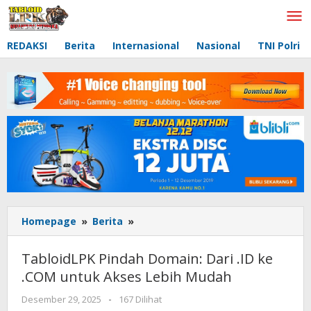
Lewati
ke
konten
REDAKSI
Berita
Internasional
Nasional
TNI Polri
Homepage
»
Berita
»
TabloidLPK
Pindah
Domain:
TabloidLPK Pindah Domain: Dari .ID ke
Dari
.COM untuk Akses Lebih Mudah
.ID
ke
Desember 29, 2025
oleh
-
167 Dilihat
.COM