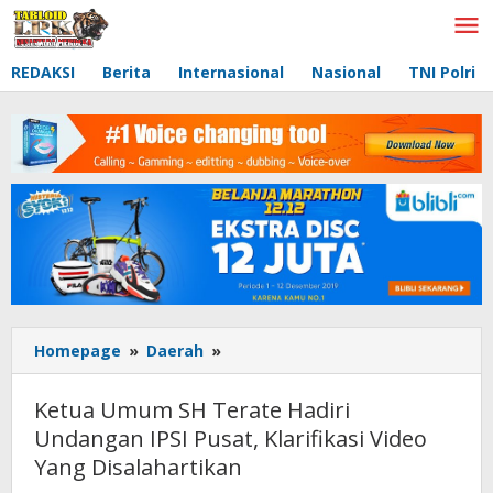
Lewati
ke
konten
REDAKSI
Berita
Internasional
Nasional
TNI Polri
Homepage
»
Daerah
»
Ketua
Umum
SH
Ketua Umum SH Terate Hadiri
Terate
Undangan IPSI Pusat, Klarifikasi Video
Hadiri
Yang Disalahartikan
Undangan
IPSI