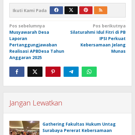
Ikuti Kami Pada
Navigasi
Pos sebelumnya
Pos berikutnya
Musyawarah Desa
Silaturahmi Idul Fitri di PB
pos
Laporan
IPSI Perkuat
Pertanggungjawaban
Kebersamaan Jelang
Realisasi APBDesa Tahun
Munas
Anggaran 2025
Jangan Lewatkan
Gathering Fakultas Hukum Untag
Surabaya Pererat Kebersamaan