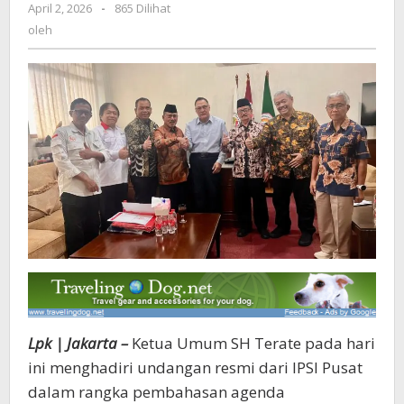
April 2, 2026
oleh
-
865 Dilihat
Pusat,
oleh
Klarifikasi
Video
Yang
Disalahartikan
Lpk | Jakarta –
Ketua Umum SH Terate pada hari
ini menghadiri undangan resmi dari IPSI Pusat
dalam rangka pembahasan agenda