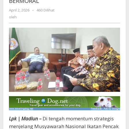
BERMORAL
SH
April 2, 2026
oleh
-
460 Dilihat
TERATE
oleh
TEGASKAN
FAKTA,
BUKAN
FRAMING
TAK
BERMORAL
Lpk | Madiun –
Di tengah momentum strategis
menjelang Musyawarah Nasional Ikatan Pencak