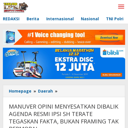
Lewati
ke
konten
REDAKSI
Berita
Internasional
Nasional
TNI Polri
Homepage
»
Daerah
»
MANUVER
OPINI
MENYESATKAN
MANUVER OPINI MENYESATKAN DIBALIK
DIBALIK
AGENDA RESMI IPSI SH TERATE
AGENDA
TEGASKAN FAKTA, BUKAN FRAMING TAK
RESMI
IPSI