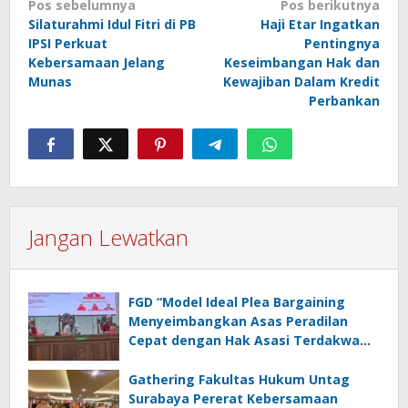
Navigasi
Pos sebelumnya
Pos berikutnya
Silaturahmi Idul Fitri di PB
Haji Etar Ingatkan
pos
IPSI Perkuat
Pentingnya
Kebersamaan Jelang
Keseimbangan Hak dan
Munas
Kewajiban Dalam Kredit
Perbankan
Jangan Lewatkan
FGD “Model Ideal Plea Bargaining
Menyeimbangkan Asas Peradilan
Cepat dengan Hak Asasi Terdakwa
dan Perlindungan Korban”
Gathering Fakultas Hukum Untag
Surabaya Pererat Kebersamaan