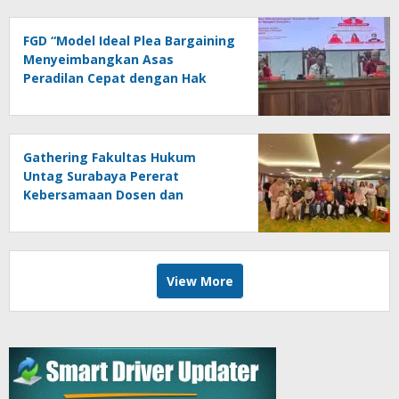
FGD “Model Ideal Plea Bargaining
Menyeimbangkan Asas
Peradilan Cepat dengan Hak
Asasi Terdakwa dan
Perlindungan Korban”
Gathering Fakultas Hukum
Untag Surabaya Pererat
Kebersamaan Dosen dan
Tenaga Kependidikan Melalui
Bali Overland Trip 2026
View More