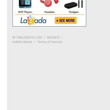
© TABLOIDLPK.COM
REDAKSI
Indeks Berita
Terms of Service