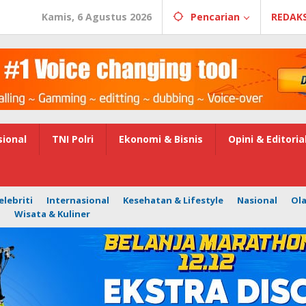
Kamis, 6 Agustus 2026
Pencarian
REDAKS
ional
TNI Polri
Ekonomi & Bisnis
Opini & Editoria
elebriti
Internasional
Kesehatan & Lifestyle
Nasional
Ol
i
Wisata & Kuliner