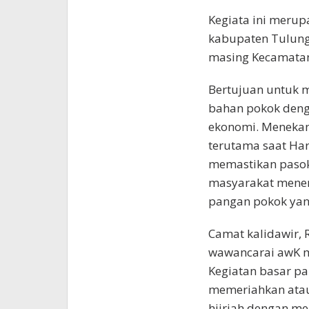
Kegiata ini meru
kabupaten Tulung
masing Kecamatan
Bertujuan untuk
bahan pokok denga
ekonomi. Menekan
terutama saat Ha
memastikan pasok
masyarakat mene
pangan pokok yang
Camat kalidawir, R
wawancarai awK m
Kegiatan basar p
memeriahkan ata
hijriah dengan me