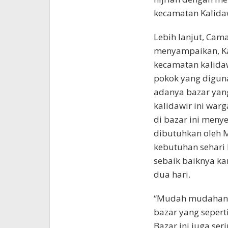
kecamatan Kalidaw
Lebih lanjut, Cam
menyampaikan, Ka
kecamatan kalida
pokok yang digun
adanya bazar yan
kalidawir ini wa
di bazar ini men
dibutuhkan oleh 
kebutuhan sehari 
sebaik baiknya ka
dua hari.
“Mudah mudahan k
bazar yang seperti
Bazar ini juga s