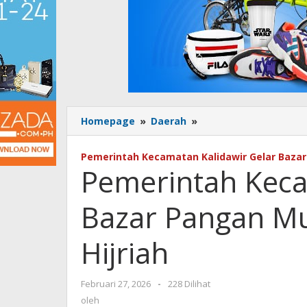
Homepage
»
Daerah
»
Pemerintah
Kecamatan
Kalidawir
Pemerintah Kecamatan Kalidawir Gelar Bazar
Gelar
Pemerintah Keca
Bazar
Pangan
Bazar Pangan M
Murah
Ramadhan
1447
Hijriah
Hijriah
Februari 27, 2026
oleh
-
228 Dilihat
oleh