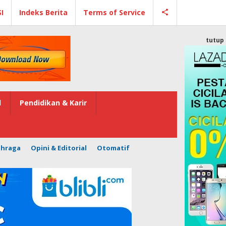
I
Indeks Berita
Terms of Service
tutup
l
Pendidikan & Karir
ahraga
Opini & Editorial
Otomatif