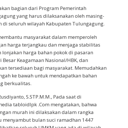
pakan bagian dari Program Pemerintah
agung yang harus dilaksanakan oleh masing-
 di seluruh wilayah Kabupaten Tulungagung.
 membantu masyarakat dalam memperoleh
n harga terjangkau dan menjaga stabilitas
 lonjakan harga bahan pokok di pasaran
ri Besar Keagamaan Nasional/HBK, dan
an tersediaan bagi masyarakat. Memudahkan
ngah ke bawah untuk mendapatkan bahan
 berkualitas.
usdiyanto, S.STP.M.M., Pada saat di
edia tabloidlpk .Com mengatakan, bahwa
angan murah ini dilaksakan dalam rangka
u menyambut bulan suci ramadhan 1447
libatkan seluruh UMKM yang ada di wilayah