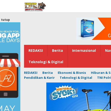
Lewati
ke
konten
tutup
REDAKSI
Berita
Internasional
Nas
Teknologi & Digital
REDAKSI
Berita
Ekonomi & Bisnis
Hiburan & S
Pendidikan & Karir
Teknologi & Digital
TNI Polr