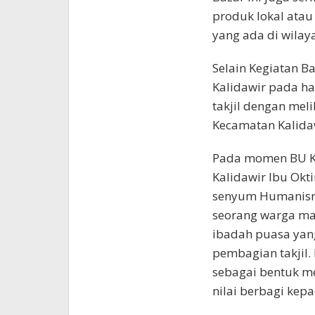
produk lokal ata
yang ada di wilay
Selain Kegiatan 
Kalidawir pada ha
takjil dengan mel
Kecamatan Kalida
Pada momen BU K
Kalidawir Ibu Okt
senyum Humanisny
seorang warga ma
ibadah puasa yang
pembagian takjil.
sebagai bentuk me
nilai berbagi kep