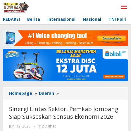
Lewati
ke
konten
REDAKSI
Berita
Internasional
Nasional
TNI Polri
Homepage
»
Daerah
»
Sinergi
Lintas
Sektor,
Sinergi Lintas Sektor, Pemkab Jombang
Pemkab
Siap Sukseskan Sensus Ekonomi 2026
Jombang
Siap
Juni 12, 2026
oleh
-
412 Dilihat
Sukseskan