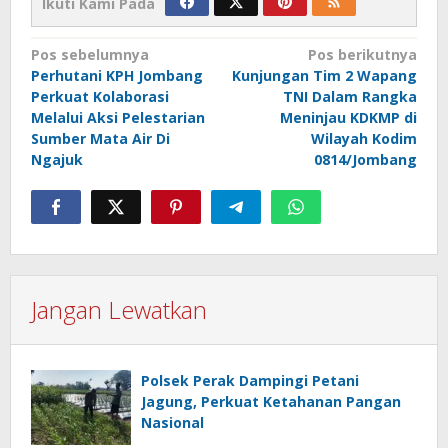
Ikuti Kami Pada
Navigasi
Pos sebelumnya
Pos berikutnya
Perhutani KPH Jombang
Kunjungan Tim 2 Wapang
pos
Perkuat Kolaborasi
TNI Dalam Rangka
Melalui Aksi Pelestarian
Meninjau KDKMP di
Sumber Mata Air Di
Wilayah Kodim
Ngajuk
0814/Jombang
Jangan Lewatkan
Polsek Perak Dampingi Petani
Jagung, Perkuat Ketahanan Pangan
Nasional