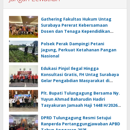
Gathering Fakultas Hukum Untag
Surabaya Pererat Kebersamaan
Dosen dan Tenaga Kependidikan
Melalui Bali Overland Trip 2026
Polsek Perak Dampingi Petani
Jagung, Perkuat Ketahanan Pangan
Nasional
Edukasi Pinjol Ilegal Hingga
Konsultasi Gratis, FH Untag Surabaya
Gelar Pengabdian Masyarakat di
Sidoarjo
Plt. Bupati Tulungagung Bersama Ny.
Yuyun Ahmad Baharudin Hadiri
Tasyakuran Jamaah Haji 1448 H/2026
M
DPRD Tulungagung Resmi Setujui
Ranperda Pertanggungjawaban APBD
Tahun Anggaran 2025