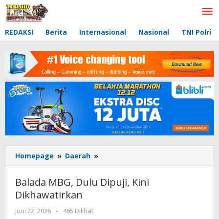
Lewati
ke
konten
REDAKSI
Berita
Internasional
Nasional
TNI Polri
Homepage
»
Daerah
»
Balada
MBG,
Dulu
Balada MBG, Dulu Dipuji, Kini
Dipuji,
Dikhawatirkan
Kini
Dikhawatirkan
Juni 22, 2026
oleh
-
465 Dilihat