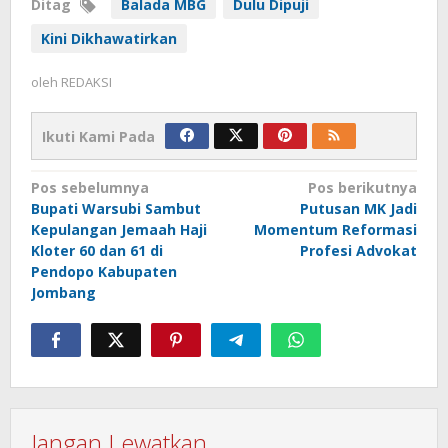
Ditag
Balada MBG
Dulu Dipuji
Kini Dikhawatirkan
oleh
REDAKSI
Ikuti Kami Pada
Navigasi
Pos sebelumnya
Pos berikutnya
Bupati Warsubi Sambut
Putusan MK Jadi
pos
Kepulangan Jemaah Haji
Momentum Reformasi
Kloter 60 dan 61 di
Profesi Advokat
Pendopo Kabupaten
Jombang
Jangan Lewatkan