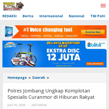
Lewati
ke
konten
REDAKSI
Berita
Internasional
Nasional
TNI Polri
Homepage
»
Daerah
»
Polres
Jombang
Ungkap
Polres Jombang Ungkap Komplotan
Komplotan
Spesialis Curanmor di Hiburan Rakyat
Spesialis
Curanmor
Juni 30, 2026
oleh
-
203 Dilihat
di