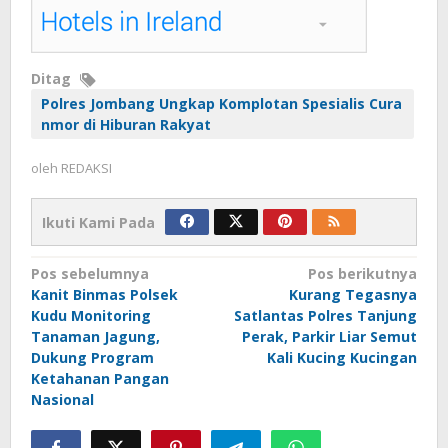
Ditag
Polres Jombang Ungkap Komplotan Spesialis Cura
nmor di Hiburan Rakyat
oleh
REDAKSI
Ikuti Kami Pada
Navigasi
Pos sebelumnya
Pos berikutnya
Kanit Binmas Polsek
Kurang Tegasnya
pos
Kudu Monitoring
Satlantas Polres Tanjung
Tanaman Jagung,
Perak, Parkir Liar Semut
Dukung Program
Kali Kucing Kucingan
Ketahanan Pangan
Nasional