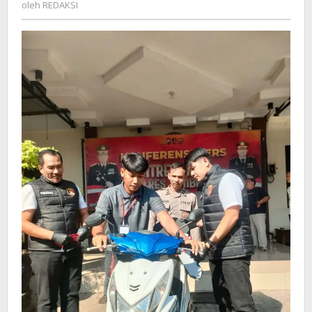
REDAKSI
oleh
REDAKSI
Hiburan
Rakyat