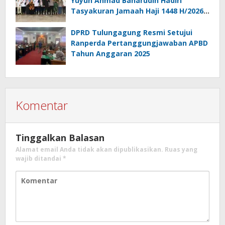
Yuyun Ahmad Baharudin Hadiri
Tasyakuran Jamaah Haji 1448 H/2026
M
DPRD Tulungagung Resmi Setujui
Ranperda Pertanggungjawaban APBD
Tahun Anggaran 2025
Komentar
Tinggalkan Balasan
Alamat email Anda tidak akan dipublikasikan.
Ruas yang
wajib ditandai
*