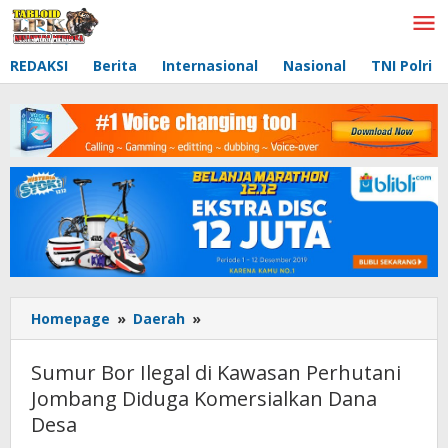
Lewati
ke
konten
REDAKSI
Berita
Internasional
Nasional
TNI Polri
Homepage
»
Daerah
»
Sumur
Bor
Ilegal
Sumur Bor Ilegal di Kawasan Perhutani
di
Jombang Diduga Komersialkan Dana
Kawasan
Desa
Perhutani
Jombang