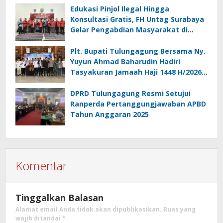
Edukasi Pinjol Ilegal Hingga
Konsultasi Gratis, FH Untag Surabaya
Gelar Pengabdian Masyarakat di
Sidoarjo
Plt. Bupati Tulungagung Bersama Ny.
Yuyun Ahmad Baharudin Hadiri
Tasyakuran Jamaah Haji 1448 H/2026
M
DPRD Tulungagung Resmi Setujui
Ranperda Pertanggungjawaban APBD
Tahun Anggaran 2025
Komentar
Tinggalkan Balasan
Alamat email Anda tidak akan dipublikasikan.
Ruas yang
wajib ditandai
*