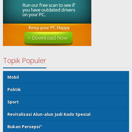
Topik Populer
Mobil
Politik
Sport
Revitalisasi Alun-alun Jadi Kado Spesial
Bukan Persepsi"