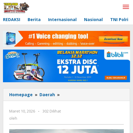
Lewati
ke
konten
REDAKSI
Berita
Internasional
Nasional
TNI Polri
Homepage
»
Daerah
»
Tidak
ada
judul
Maret 10, 2026
oleh
-
302 Dilihat
oleh